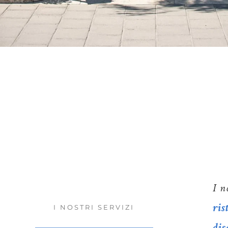
I n
ris
I NOSTRI SERVIZI
dis