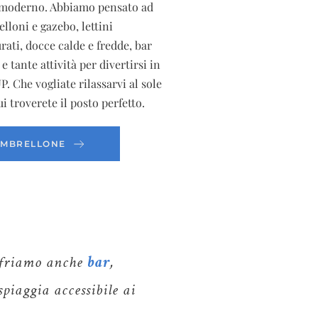
ax moderno. Abbiamo pensato ad
lloni e gazebo, lettini
urati, docce calde e fredde, bar
 tante attività per divertirsi in
 Che vogliate rilassarvi al sole
i troverete il posto perfetto.
OMBRELLONE
ffriamo anche
bar
,
piaggia accessibile ai