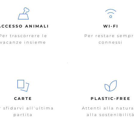
ACCESSO ANIMALI
WI-FI
Per trascorrere le
Per restare semp
vacanze insieme
connessi
CARTE
PLASTIC-FREE
r sfidarvi all'ultima
Attenti alla natura
partita
alla sostenibilit