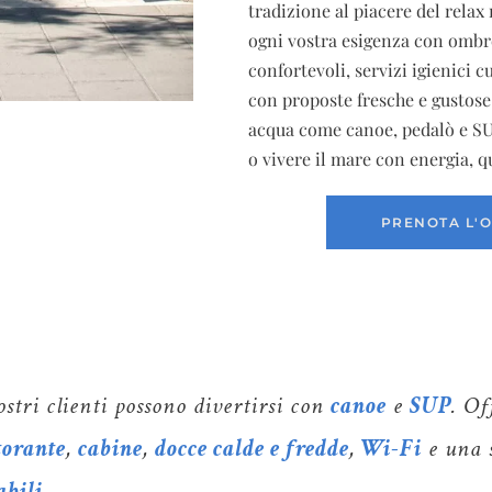
tradizione al piacere del rel
ogni vostra esigenza con ombre
confortevoli, servizi igienici c
con proposte fresche e gustose e
acqua come canoe, pedalò e SUP.
o vivere il mare con energia, qu
PRENOTA L'
ostri clienti possono divertirsi con
canoe
e
SUP
. O
torante
,
cabine
,
docce calde e fredde
,
Wi-Fi
e una s
abili
.