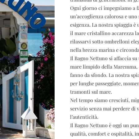
Ogni giorno ci impegniamo a fa
un’accoglienza calorosa e uno s
esigenza. La nostra spiaggia è 
il mare cristallino accarezza l
rilassarvi sotto ombrelloni eleg
nella brezza marina e circonda
Il Bagno Nettuno si affaccia su
mare limpido della Maremma, dal
fanno da sfondo. La nostra
spi
per lunghe passeggiate, moment
tramonti sul mare.
Nel tempo siamo cresciuti, mig
servizio senza mai perdere di vi
l’autenticità.
Il Bagno Nettuno è oggi un pun
qualità, comfort e ospitalità, i