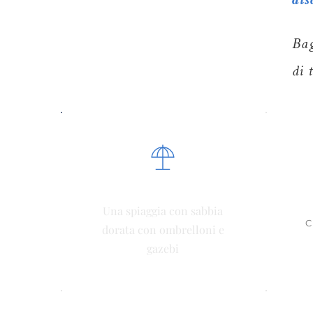
Bag
di 
AMPIA SPIAGGIA
Una spiaggia con sabbia
C
dorata con ombrelloni e
gazebi