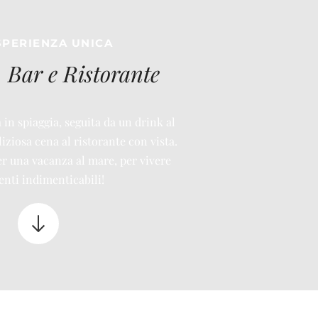
SPERIENZA UNICA
, Bar e Ristorante
 in spiaggia, seguita da un drink al
iziosa cena al ristorante con vista.
per una vacanza al mare, per vivere
ti indimenticabili!