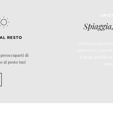
UN'E
Spiaggia
AL RESTO 
Goditi una giornata
nostro bar e una del
a preoccuparti di
Il luogo perfetto 
to al posto tuo!
momen