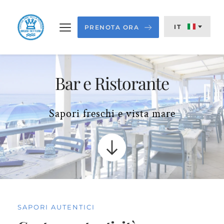
IT
PRENOTA ORA
Bar e Ristorante
Sapori freschi e vista mare
SAPORI AUTENTICI